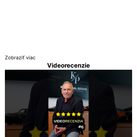
"
Týmto by som sa chcela poďakovať realitnej
kancelárii KAPA REAL ESTATE, konkrétne
realitnému maklérovi Ing. Petrovi Kollárovi za
všetky služby týkajúc...
"
Čítať viac
Zobraziť viac
Videorecenzie