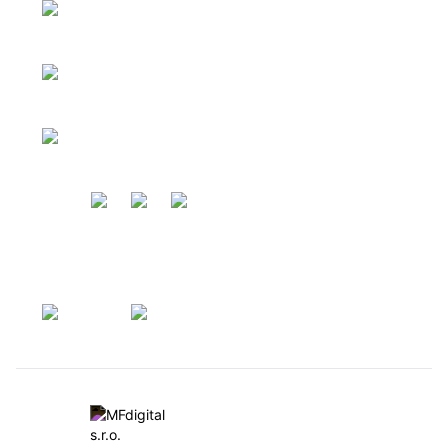
Ponuka domov
Ponuka pozemkov
Zavolajte nám
0917 449 563
Ponuka priestorov
Napíšte nám
info@kapareal.sk
Copyright 2026 © KAPA REAL ESTATE.
Created by