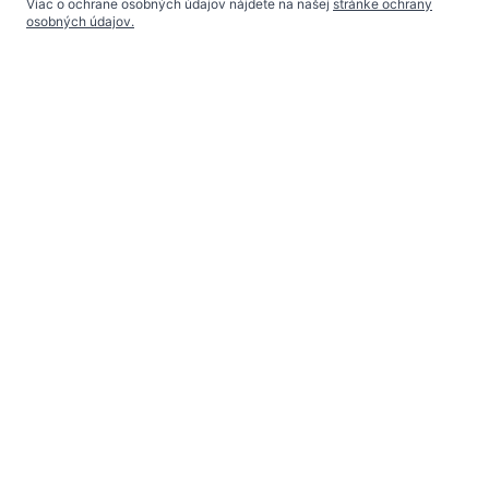
Viac o ochrane osobných údajov nájdete na našej
stránke ochrany
osobných údajov.
Odoslať
KAPA REAL ESTATE
Prostějovská 125
080 01 Prešov
Zavolajte nám