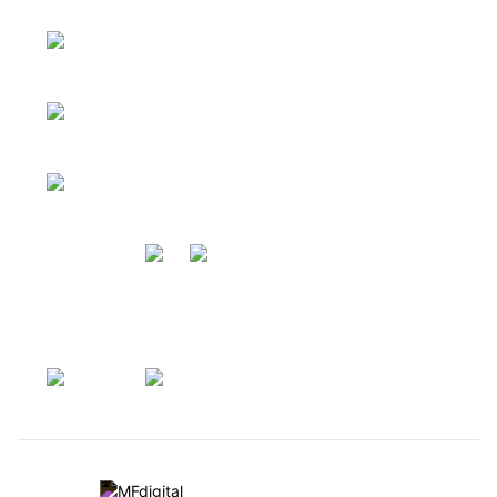
Ponuka domov
Ponuka pozemkov
Zavolajte nám
0917 449 563
Ponuka priestorov
Napíšte nám
info@kapareal.sk
Copyright 2026 © KAPA REAL ESTATE.