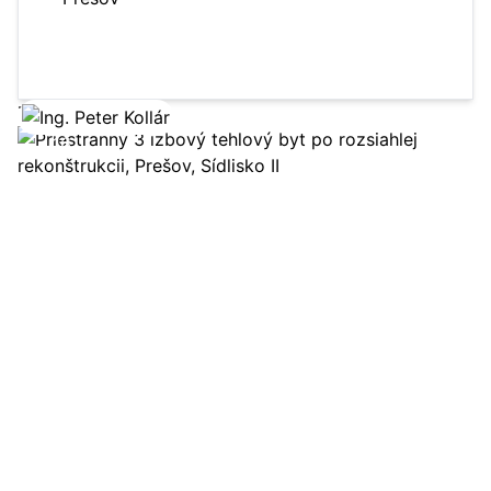
1122 m²
komerčný objekt
Zobraziť ponuku
16