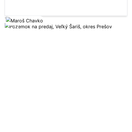
73 m²
3-izbový byt
3 posch.
Zobraziť ponuku
14