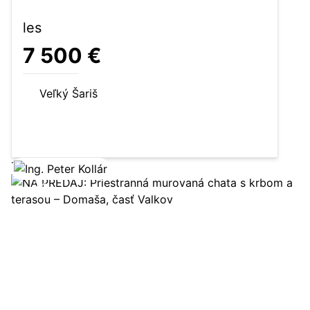
les
7 500 €
Veľký Šariš
4607 m²
les
Zobraziť ponuku
24