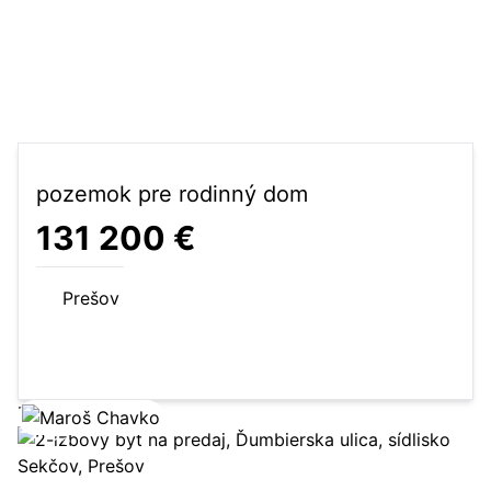
pozemok pre rodinný dom
131 200 €
Prešov
640 m²
pozemok pre rodinný dom
Zobraziť ponuku
13