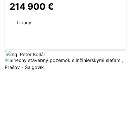
214 900 €
Lipany
200 m²
rodinný dom
Zobraziť ponuku
16