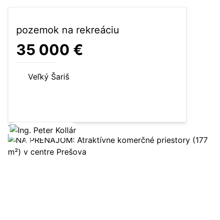
pozemok na rekreáciu
35 000 €
Veľký Šariš
614 m²
pozemok na rekreáciu
Zobraziť ponuku
16