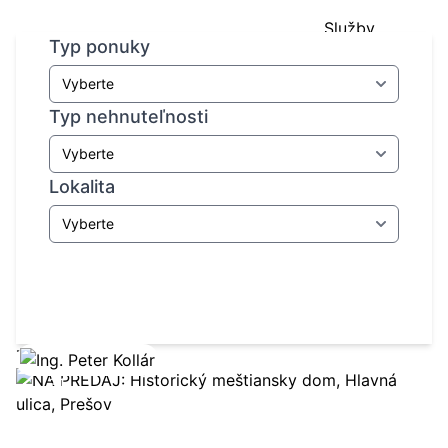
Služby
Ponuka nehnuteľností
.
Typ ponuky
Referencie
Nehnuteľnosti
Náš tím
Typ nehnuteľnosti
Blog
Kontakt
Chcem predať
Lokalita
Vyhľadať
Zobraziť ponuku
31