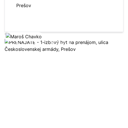
Prešov
56 m²
2-izbový byt
3 posch.
Zobraziť ponuku
10
Prenajaté