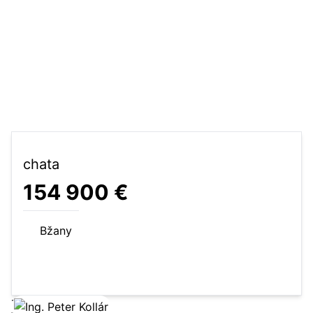
chata
154 900 €
Bžany
190 m²
chata
Zobraziť ponuku