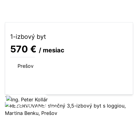
1-izbový byt
570 €
/ mesiac
Prešov
34 m²
1-izbový byt
2 posch.
Zobraziť ponuku
24
Rezervované