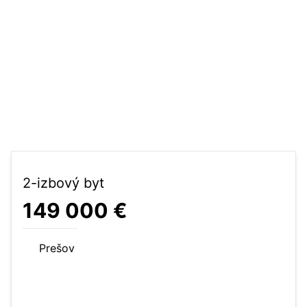
2-izbový byt
149 000 €
Prešov
56 m²
2-izbový byt
3 posch.