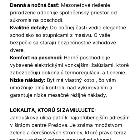
Denná a nočná časť:
Mezonetové riešenie
prirodzene oddeľuje spoločenský priestor od
súkromia na poschodí.
Kvalitné detaily:
Do nočnej časti vedie elegantné
schodisko so stupnicami z masívu. O vaše
bezpečie sa starajú bezpečnostné vchodové
dvere.
Komfort na poschodí:
Horné poschodie je
vybavené elektrickými vonkajšími žalúziami, ktoré
zabezpečujú dokonalú termoreguláciu a tienenie.
Nízke náklady:
Byt má vlastný kotol, čo vám
umožňuje plnú kontrolu nad vykurovaním a
garantuje nízke mesačné réžijné náklady.
LOKALITA, KTORÚ SI ZAMILUJETE:
Janouškova ulica patrí k najobľúbenejším adresám
v širšom centre Prešova. Je známa množstvom
zelene a čerešňových stromov, ktoré práve teraz