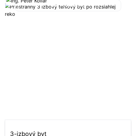
Len nevyhnutné
16
Prijať všetko
3-izbový byt