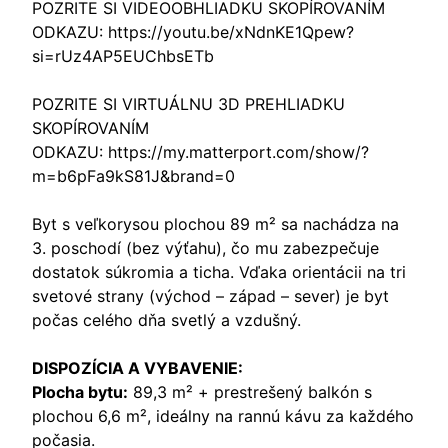
POZRITE SI VIDEOOBHLIADKU SKOPÍROVANÍM
ODKAZU:
https://youtu.be/xNdnKE1Qpew?
si=rUz4AP5EUChbsETb
POZRITE SI VIRTUÁLNU 3D PREHLIADKU
SKOPÍROVANÍM
ODKAZU:
https://my.matterport.com/show/?
m=b6pFa9kS81J&brand=0
Byt s veľkorysou plochou 89 m² sa nachádza na
3. poschodí (bez výťahu), čo mu zabezpečuje
dostatok súkromia a ticha. Vďaka orientácii na tri
svetové strany (východ – západ – sever) je byt
počas celého dňa svetlý a vzdušný.
DISPOZÍCIA A VYBAVENIE:
Plocha bytu:
89,3 m² + prestrešený balkón s
plochou 6,6 m², ideálny na rannú kávu za každého
počasia.