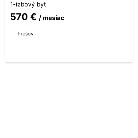
1-izbový byt
570 €
/ mesiac
Prešov
34 m²
1-izbový byt
2 posch.
Zobraziť celú ponuku