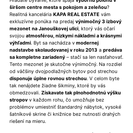
Hľadáte bývanie, ktoré spája
výbornú polohu v
širšom centre mesta s pokojom a zeleňou
?
Realitná kancelária
KAPA REAL ESTATE
vám
exkluzívne ponúka na predaj
výnimočný 3 izbový
mezonet
na Janouškovej ulici
, ktorý vás očarí
svojou
atmosférou, nízkymi nákladmi a krásnymi
výhľadmi
. Byt sa nachádza v
modernej
nadstavbe skolaudovanej v roku 2013
a
predáva
sa kompletne zariadený
– stačí sa len nasťahovať.
Tento mezonet je skutočne výnimočný. Na rozdiel
od väčšiny dvojpodlažných bytov pod strechou
disponuje úplne rovnou strechou
. V celom byte
tak nenájdete žiadne šikminy, ktoré by vás
obmedzovali.
Získavate tak plnohodnotnú výšku
stropov
v každom rohu, čo umožňuje bez
problémov umiestniť štandardný nábytok, vysoké
šatníkové skrine či knižnice bez nutnosti drahých
riešení na mieru.