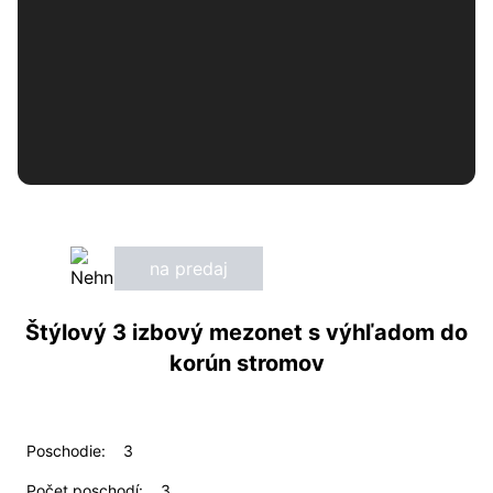
na predaj
239 900 €
Štýlový 3 izbový mezonet s výhľadom do
korún stromov
Poschodie:
3
Počet poschodí:
3