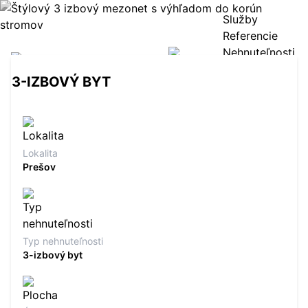
Služby
Referencie
Nehnuteľnosti
Náš tím
3-IZBOVÝ BYT
Blog
na predaj
Kontakt
Chcem predať
Lokalita
Prešov
Typ nehnuteľnosti
3-izbový byt