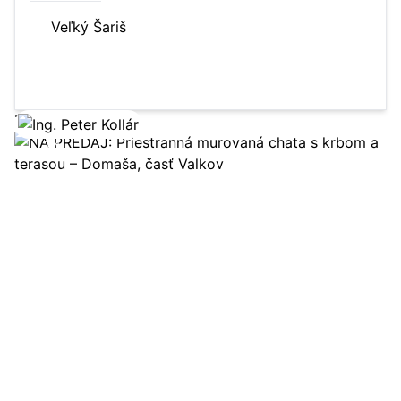
Veľký Šariš
4607 m²
les
Zobraziť ponuku
24