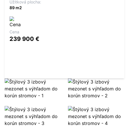
Úžitková plocha:
89 m2
Cena
239 900 €
Kontaktovať makléra