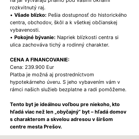
na jar vytvárajú priamo pod vašimi oknami
rozkvitnutý raj.
•
Všade blízko:
Pešia dostupnosť do historického
centra, obchodov, škôl a k všetkej občianskej
vybavenosti.
•
Pokojné bývanie:
Napriek blízkosti centra si
ulica zachováva tichý a rodinný charakter.
CENA A FINANCOVANIE:
Cena: 239.900 Eur
Platba je možná aj prostredníctvom
hypotekárneho úveru. S jeho vybavením vám v
rámci našich služieb bezplatne a radi pomôžeme.
Tento byt je ideálnou voľbou pre niekoho, kto
hľadá viac než len „obyčajný“ byt – hľadá domov
s charakterom a skvelou adresou v širšom
centre mesta Prešov.