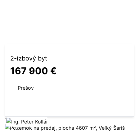
2-izbový byt
167 900 €
Prešov
57 m²
2-izbový byt
Zobraziť ponuku
5