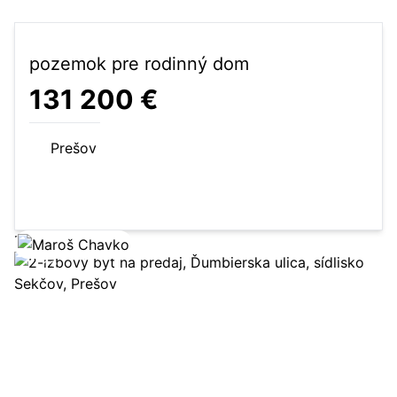
pozemok pre rodinný dom
131 200 €
Prešov
640 m²
pozemok pre rodinný dom
Zobraziť ponuku
13