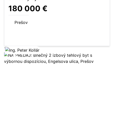
180 000 €
Prešov
72 m²
3-izbový byt
Zobraziť ponuku
13