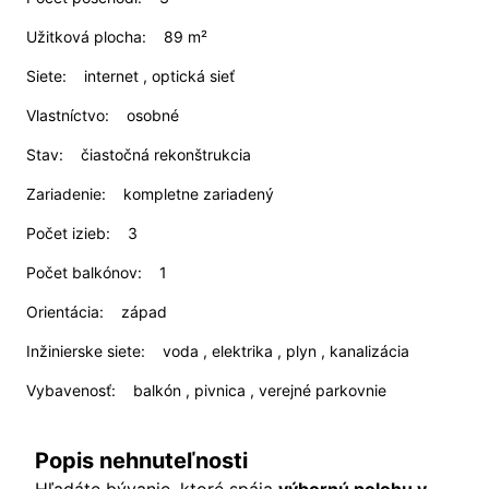
Užitková plocha:
89 m²
Siete:
internet , optická sieť
Vlastníctvo:
osobné
Stav:
čiastočná rekonštrukcia
Zariadenie:
kompletne zariadený
Počet izieb:
3
Počet balkónov:
1
Orientácia:
západ
Inžinierske siete:
voda , elektrika , plyn , kanalizácia
Vybavenosť:
balkón , pivnica , verejné parkovnie
Popis nehnuteľnosti