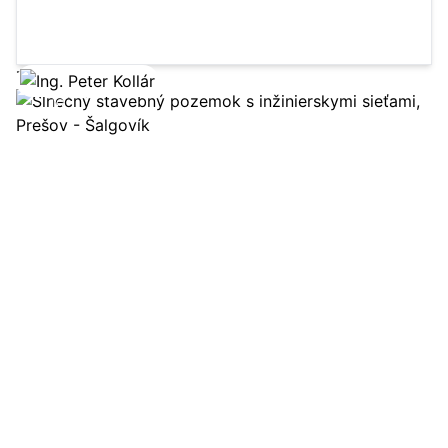
200 m²
rodinný dom
Zobraziť ponuku
16