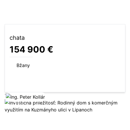
chata
154 900 €
Bžany
190 m²
chata
Zobraziť ponuku
33